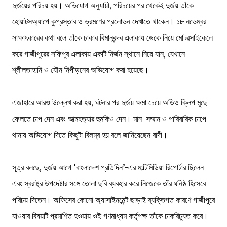
দুর্জয়ের পরিচয় হয়। অভিযোগ অনুযায়ী, পরিচয়ের পর থেকেই দুর্জয় তাঁকে
হোয়াটসঅ্যাপে কুপ্রস্তাব ও ভ্রমণের প্রলোভন দেখাতে থাকেন। ১৮ নভেম্বর
সাক্ষাৎকারের কথা বলে তাঁকে ঢাকার বিমানবন্দর এলাকায় ডেকে নিয়ে মোটরসাইকেলে
করে গাজীপুরের সফিপুর এলাকায় একটি নির্জন স্থানে নিয়ে যান, যেখানে
শ্লীলতাহানি ও যৌন নিপীড়নের অভিযোগ করা হয়েছে।
এজাহারে আরও উল্লেখ করা হয়, ঘটনার পর দুর্জয় ক্ষমা চেয়ে অডিও ক্লিপ মুছে
ফেলতে চাপ দেন এবং আত্মহত্যার হুমকিও দেন। মান-সম্মান ও পারিবারিক চাপে
থানায় অভিযোগ দিতে কিছুটা বিলম্ব হয় বলে জানিয়েছেন বাদী।
সূত্র বলছে, দুর্জয় আগে ‘বাংলাদেশ প্রতিদিন’-এর মাল্টিমিডিয়া রিপোর্টার ছিলেন
এবং স্বরাষ্ট্র উপদেষ্টার সঙ্গে তোলা ছবি ব্যবহার করে নিজেকে তাঁর ঘনিষ্ঠ হিসেবে
পরিচয় দিতেন। অফিসের কোনো অ্যাসাইনমেন্ট ছাড়াই ব্যক্তিগত কারণে গাজীপুরে
যাওয়ার বিষয়টি প্রমাণিত হওয়ায় ওই গণমাধ্যম কর্তৃপক্ষ তাঁকে চাকরিচ্যুত করে।