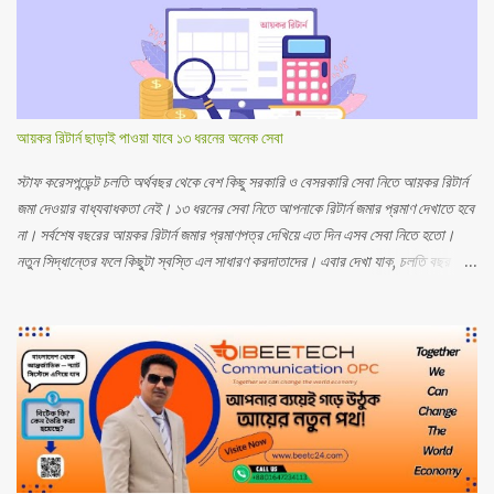
আয়কর রিটার্ন ছাড়াই পাওয়া যাবে ১৩ ধরনের অনেক সেবা
স্টাফ করেসপন্ডেন্ট চলতি অর্থবছর থেকে বেশ কিছু সরকারি ও বেসরকারি সেবা নিতে আয়কর রিটার্ন
জমা দেওয়ার বাধ্যবাধকতা নেই। ১৩ ধরনের সেবা নিতে আপনাকে রিটার্ন জমার প্রমাণ দেখাতে হবে
না। সর্বশেষ বছরের আয়কর রিটার্ন জমার প্রমাণপত্র দেখিয়ে এত দিন এসব সেবা নিতে হতো।
নতুন সিদ্ধান্তের ফলে কিছুটা স্বস্তি এল সাধারণ করদাতাদের। এবার দেখা যাক, চলতি বছর
থেকে কোন কোন সেবাকে রিটার্ন জমার প্রমাণপত্র দেখানো থেকে অব্যাহতি দেওয়া হলো। নানা
প্রয়োজনে আপনি সঞ্চয়পত্র কেনেন। সংসারের বাড়তি খরচ জোগাতে সঞ্চয়পত্রের মুনাফার টাকা
বেশ কাজে লাগে। ১০ লাখ টাকা পর্যন্ত সঞ্চয়পত্র কিনতে রিটার্ন জমার প্রমাণপত্র লাগবে না। ১০
লাখ টাকা পর্যন্ত মেয়াদি আমানত খোলা ও বহাল রাখায় এই সুবিধা দেওয়া হয়। এর মানে, ১০ লাখ
টাকা পর্যন্ত কেউ যদি এফডিআর করেন, তাহলেও রিটার্ন জমার প্রমাণপত্র দেখাতে হবে না ব্যাংক
কর্মকর্তাকে। যেকোনো ধরনের ক্রেডিট কার্ড নেওয়া ও নবায়নের সময় এত দিন আপনাকে রিটার্ন
জমার প্রমাণপত্র লাগত। চলতি অর্থবছর থেকে ক্রেডিট কার্ড নেওয়া বা নবায়নে এই বাধ্যবাধকতা
নেই। সিটি করপোরেশন বা পৌরসভা এলাকায় নতুন ট্রেড লাইসেন্স গ্রহণ। সমবায় সমিতির নিবন...