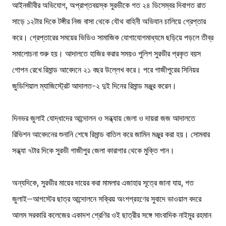
আইনজীবীর অভিযোগ, অপ্রাপ্তবয়স্ক সুরভীকে গত ২৪ ডিসেম্বর দিবাগত রাত
সাড়ে ১২টার দিকে টঙ্গীর নিজ বাসা থেকে যৌথ বাহিনী অভিযান চালিয়ে গ্রেপ্তার
করে। গ্রেপ্তারের সময়ের ভিডিও সামাজিক যোগাযোগমাধ্যমে ছড়িয়ে পড়লে তীব্র
সমালোচনা শুরু হয়। আদালতে হাজির করার সময়ও পুলিশ সুরভীর প্রকৃত বয়স
গোপন রেখে রিমান্ড আবেদনে ২১ বছর উল্লেখ করে। পরে গাজীপুরের সিনিয়র
জুডিশিয়াল ম্যাজিস্ট্রেট আদালত-২ দুই দিনের রিমান্ড মঞ্জুর করেন।
দিনভর জুলাই যোদ্ধাদের আন্দোলন ও সন্ধ্যায় জেলা ও দায়রা জজ আদালতে
রিভিশন আবেদনের শুনানি শেষে রিমান্ড বাতিল করে জামিন মঞ্জুর করা হয়। সোমবার
সন্ধ্যা ৭টার দিকে সুরভী গাজীপুর জেলা কারাগার থেকে মুক্তি পান।
অন্যদিকে, সুরভীর মায়ের দায়ের করা মামলার এজাহার সূত্রে জানা যায়, গত
জুলাই–আগস্টের ছাত্র আন্দোলনে সক্রিয় অংশগ্রহণের সুবাদে ভাওয়াল বদরে
আলম সরকারি কলেজের একাদশ শ্রেণির ওই ছাত্রীর সঙ্গে সাংবাদিক নাইমুর রহমান