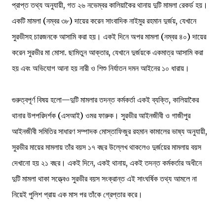
প্রাপ্ত তথ্য অনুযায়ী, গত ২৬ নভেম্বর কালিয়াকৈর থানায় দুটি মামলা রেকর্ড হয়।
একটি মামলা (নম্বর ৩৮) দায়ের করেন সাংবাদিক নাইমুর রহমান দুর্জয়, যেখানে
সুরভীসহ চারজনকে আসামি করা হয়। একই দিনে অপর মামলা (নম্বর ৪০) দায়ের
করেন সুরভীর মা মোসা. ছামিতুন আক্তার, যেখানে দুর্জয়কে একমাত্র আসামি করা
হয় এবং অভিযোগ আনা হয় নারী ও শিশু নির্যাতন দমন আইনের ১০ ধারায়।
গুরুত্বপূর্ণ বিষয় হলো—দুটি মামলার তদন্ত কর্মকর্তা একই ব্যক্তি, কালিয়াকৈর
থানার উপপরিদর্শক (এসআই) ওমর ফারুক। সুরভীর আইনজীবী ও গাজীপুর
আইনজীবী সমিতির সাধারণ সম্পাদক মোস্তাফিজুর রহমান কামালের ভাষ্য অনুযায়ী,
সুরভীর মায়ের মামলায় তাঁর বয়স ১৭ বছর উল্লেখ থাকলেও দুর্জয়ের মামলায় বয়স
দেখানো হয় ২১ বছর। একই দিনে, একই থানায়, একই তদন্ত কর্মকর্তার অধীনে
দুটি মামলা থাকা সত্ত্বেও সুরভীর বয়স সংক্রান্ত এই সাংঘর্ষিক তথ্য আমলে না
নিয়েই পুলিশ প্রায় এক মাস পর তাঁকে গ্রেপ্তার করে।