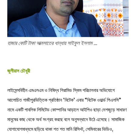
হাজার কোটি টাকা আত্মসাতের ধান্ধায় সাইফুল ইসলাম ...
জুলীয়াস চৌধুরী
লাইসেন্সবিহীন এমএলএম ও নিষিদ্ধ পিরামিড স্কিম পরিচালনার অভিযোগে
আলোচিত গাজীপুরভিত্তিক প্রতিষ্ঠান ‘বিটেক’ এবার “বিটেক ওয়ার্ল্ড পিএলসি”
নামে একটি পাবলিক লিমিটেড কোম্পানির আড়ালে আইপিও ছাড়া দেশজুড়ে সাধারণ
মানুষের কাছ থেকে অর্থ সংগ্রহ করছে বলে অনুসন্ধানে উঠে এসেছে। সামাজিক
যোগাযোগমাধ্যমে ছড়িয়ে থাকা শত শত মানি রিসিপ্ট, সেমিনারের ভিডিও,