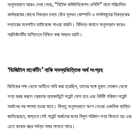
অনুসন্ধানে আরও দেখা গেছে, “বিটেক কমিউনিকেশন ওপিসি” নামে পরিচালিত
কার্যক্রমের কোনো নিবন্ধন তথ্য যৌথ মূলধন কোম্পানি ও ফার্মসমূহের নিবন্ধকের
দপ্তরের অনলাইন ডাটাবেজে পাওয়া যায়নি। বিভিন্ন বানানে অনুসন্ধান করেও
প্রতিষ্ঠানটির অস্তিত্ব নিশ্চিত করা সম্ভব হয়নি।
‘ডিজিটাল মার্কেটিং’ নাকি সদস্যভিত্তিক অর্থ সংগ্রহ
বিটেকের পক্ষ থেকে অতীতে দাবি করা হয়েছিল, তাদের সঙ্গে যুক্ত দোকান থেকে
পণ্য ক্রয় করলে ক্রেতার অ্যাকাউন্টে পয়েন্ট যোগ হবে এবং নির্দিষ্ট পরিমাণ পয়েন্ট
অর্জনের পর সদস্য হওয়া যাবে। কিন্তু অনুসন্ধানে অংশ নেওয়া একাধিক ব্যক্তি
জানিয়েছেন, বাস্তবে সেই পয়েন্ট অর্জনের জন্য বিপুল পরিমাণ পণ্য কিনতে হয় এবং
এতে কয়েক বছর পর্যন্ত সময় লাগতে পারে।