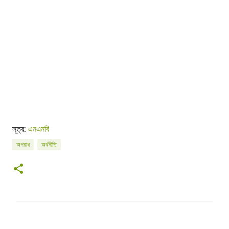
সূত্র:
এনএনবি
অপরাধ
অর্থনীতি
C