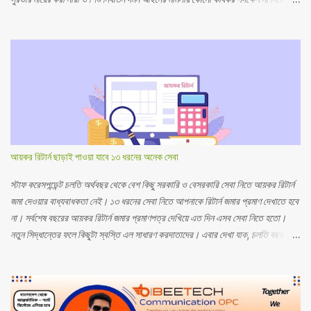
তাঁকেই গ্রেপ্তার করে কারাগারে পাঠানো হয়—যা আইনজীবী ও মানবাধিকারকর্মীদের মতে স্পষ্টতই
বৈষম্যমূলক ও উদ্দেশ্যপ্রণোদিত। প্রাপ্ত তথ্য অনুযায়ী, গত ২৬ নভেম্বর কালিয়াকৈর থানায় দুটি
মামলা রেকর্ড হয়। একটি মামলা (নম্বর ৩৮) দায়ের করেন সাংবাদিক নাইমুর রহমান দুর্জয়, যেখানে
সুরভীসহ চারজনকে আসামি করা হয়। একই দিনে অপর মামলা (নম্বর ৪০) দায়ের করেন সুরভীর মা
মোসা. ছামিতুন আক্তার, যেখানে দুর্জয়কে একমাত্র আসামি করা হয় এবং অভিযোগ আনা হয় নারী
ও শিশু নির্যাতন দমন আইনের ১০ ধারায়। গুরুত্বপূর্ণ বিষয় হলো—দুটি মামলার তদন্ত কর্মকর্তা
একই ব্যক্তি, কালিয়াকৈর থানার উপপরিদর্শক (এসআই) ওমর ফারুক। সুরভীর আইনজীবী ও
গাজীপুর আইনজীবী সমিতির সাধারণ সম্পাদক মোস্তাফিজুর রহমান কামালের ভাষ...
আয়কর রিটার্ন ছাড়াই পাওয়া যাবে ১৩ ধরনের অনেক সেবা
স্টাফ করেসপন্ডেন্ট চলতি অর্থবছর থেকে বেশ কিছু সরকারি ও বেসরকারি সেবা নিতে আয়কর রিটার্ন
জমা দেওয়ার বাধ্যবাধকতা নেই। ১৩ ধরনের সেবা নিতে আপনাকে রিটার্ন জমার প্রমাণ দেখাতে হবে
না। সর্বশেষ বছরের আয়কর রিটার্ন জমার প্রমাণপত্র দেখিয়ে এত দিন এসব সেবা নিতে হতো।
নতুন সিদ্ধান্তের ফলে কিছুটা স্বস্তি এল সাধারণ করদাতাদের। এবার দেখা যাক, চলতি বছর
থেকে কোন কোন সেবাকে রিটার্ন জমার প্রমাণপত্র দেখানো থেকে অব্যাহতি দেওয়া হলো। নানা
প্রয়োজনে আপনি সঞ্চয়পত্র কেনেন। সংসারের বাড়তি খরচ জোগাতে সঞ্চয়পত্রের মুনাফার টাকা
বেশ কাজে লাগে। ১০ লাখ টাকা পর্যন্ত সঞ্চয়পত্র কিনতে রিটার্ন জমার প্রমাণপত্র লাগবে না। ১০
লাখ টাকা পর্যন্ত মেয়াদি আমানত খোলা ও বহাল রাখায় এই সুবিধা দেওয়া হয়। এর মানে, ১০ লাখ