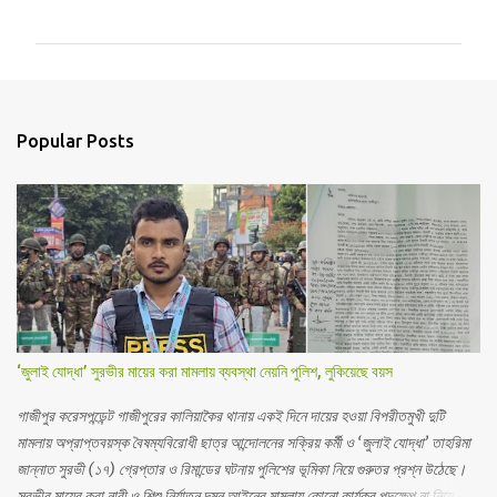
o
m
m
e
n
Popular Posts
t
s
‘জুলাই যোদ্ধা’ সুরভীর মায়ের করা মামলায় ব্যবস্থা নেয়নি পুলিশ, লুকিয়েছে বয়স
গাজীপুর করেসপন্ডেন্ট গাজীপুরের কালিয়াকৈর থানায় একই দিনে দায়ের হওয়া বিপরীতমুখী দুটি
মামলায় অপ্রাপ্তবয়স্ক বৈষম্যবিরোধী ছাত্র আন্দোলনের সক্রিয় কর্মী ও ‘জুলাই যোদ্ধা’ তাহরিমা
জান্নাত সুরভী (১৭) গ্রেপ্তার ও রিমান্ডের ঘটনায় পুলিশের ভূমিকা নিয়ে গুরুতর প্রশ্ন উঠেছে।
সুরভীর মায়ের করা নারী ও শিশু নির্যাতন দমন আইনের মামলায় কোনো কার্যকর পদক্ষেপ না নিয়ে উল্টো