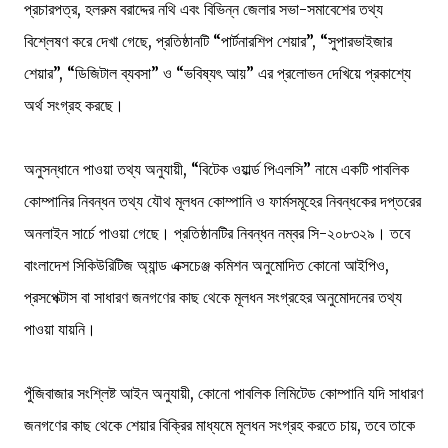
প্রচারপত্র, হলরুম বরাদ্দের নথি এবং বিভিন্ন জেলার সভা-সমাবেশের তথ্য
বিশ্লেষণ করে দেখা গেছে, প্রতিষ্ঠানটি “পার্টনারশিপ শেয়ার”, “সুপারভাইজার
শেয়ার”, “ডিজিটাল ব্যবসা” ও “ভবিষ্যৎ আয়” এর প্রলোভন দেখিয়ে প্রকাশ্যে
অর্থ সংগ্রহ করছে।
অনুসন্ধানে পাওয়া তথ্য অনুযায়ী, “বিটেক ওয়ার্ল্ড পিএলসি” নামে একটি পাবলিক
কোম্পানির নিবন্ধন তথ্য যৌথ মূলধন কোম্পানি ও ফার্মসমূহের নিবন্ধকের দপ্তরের
অনলাইন সার্চে পাওয়া গেছে। প্রতিষ্ঠানটির নিবন্ধন নম্বর সি-২০৮৩২৯। তবে
বাংলাদেশ সিকিউরিটিজ অ্যান্ড এক্সচেঞ্জ কমিশন অনুমোদিত কোনো আইপিও,
প্রসপেক্টাস বা সাধারণ জনগণের কাছ থেকে মূলধন সংগ্রহের অনুমোদনের তথ্য
পাওয়া যায়নি।
পুঁজিবাজার সংশ্লিষ্ট আইন অনুযায়ী, কোনো পাবলিক লিমিটেড কোম্পানি যদি সাধারণ
জনগণের কাছ থেকে শেয়ার বিক্রির মাধ্যমে মূলধন সংগ্রহ করতে চায়, তবে তাকে