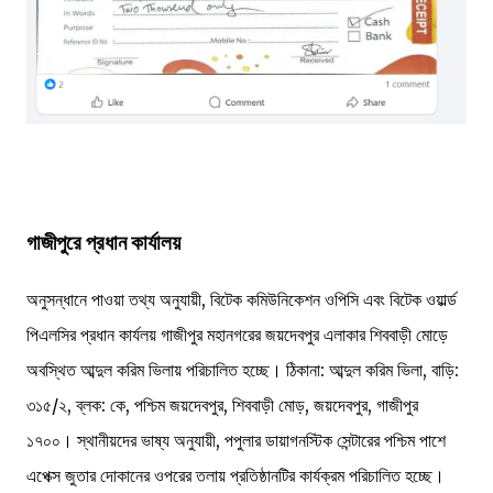
গাজীপুরে প্রধান কার্যালয়
অনুসন্ধানে পাওয়া তথ্য অনুযায়ী, বিটেক কমিউনিকেশন ওপিসি এবং বিটেক ওয়ার্ল্ড
পিএলসির প্রধান কার্যলয় গাজীপুর মহানগরের জয়দেবপুর এলাকার শিববাড়ী মোড়ে
অবস্থিত আব্দুল করিম ভিলায় পরিচালিত হচ্ছে। ঠিকানা: আব্দুল করিম ভিলা, বাড়ি:
৩১৫/২, ব্লক: কে, পশ্চিম জয়দেবপুর, শিববাড়ী মোড়, জয়দেবপুর, গাজীপুর
১৭০০। স্থানীয়দের ভাষ্য অনুযায়ী, পপুলার ডায়াগনস্টিক সেন্টারের পশ্চিম পাশে
এপেক্স জুতার দোকানের ওপরের তলায় প্রতিষ্ঠানটির কার্যক্রম পরিচালিত হচ্ছে।