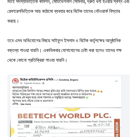
মতই সদস্যভিত্তিক কমিশন, মোটিভেশনাল সেমিনার, দ্রুত ধনী হওয়ার স্বপ্ন এবং
রেফারেলভিত্তিক আয় কাঠামো ব্যবহার করে বিটেক তাদের নেটওয়ার্ক বিস্তার
করছে।
তবে এসব অভিযোগের বিষয়ে সাইফুল ইসলাম ও বিটেক কর্তৃপক্ষের আনুষ্ঠানিক
বক্তব্য পাওয়া যায়নি। একাধিকবার যোগাযোগের চেষ্টা করা হলেও তাদের পক্ষ
থেকে কোনো প্রতিক্রিয়া পাওয়া যায়নি।