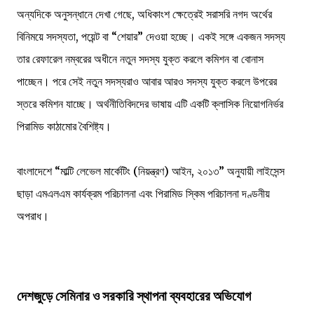
অন্যদিকে অনুসন্ধানে দেখা গেছে, অধিকাংশ ক্ষেত্রেই সরাসরি নগদ অর্থের
বিনিময়ে সদস্যতা, পয়েন্ট বা “শেয়ার” দেওয়া হচ্ছে। একই সঙ্গে একজন সদস্য
তার রেফারেল নম্বরের অধীনে নতুন সদস্য যুক্ত করলে কমিশন বা বোনাস
পাচ্ছেন। পরে সেই নতুন সদস্যরাও আবার আরও সদস্য যুক্ত করলে উপরের
স্তরে কমিশন যাচ্ছে। অর্থনীতিবিদদের ভাষায় এটি একটি ক্লাসিক নিয়োগনির্ভর
পিরামিড কাঠামোর বৈশিষ্ট্য।
বাংলাদেশে “মাল্টি লেভেল মার্কেটিং (নিয়ন্ত্রণ) আইন, ২০১৩” অনুযায়ী লাইসেন্স
ছাড়া এমএলএম কার্যক্রম পরিচালনা এবং পিরামিড স্কিম পরিচালনা দণ্ডনীয়
অপরাধ।
দেশজুড়ে সেমিনার ও সরকারি স্থাপনা ব্যবহারের অভিযোগ